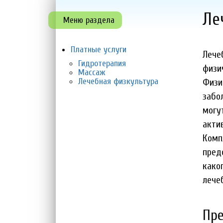
Л
Меню раздела
Платные услуги
Лече
Гидротерапия
физи
Массаж
Лечебная физкультура
Физи
забо
могу
акти
Комп
пред
како
лече
П