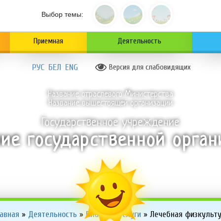
Выбор темы:
Приемная
Деятельность
РУС
БЕЛ
ENG
Версия для слабовидящих
Название отраслевого Министерства
Название вышестоящей организации
Государственное учреждение
ание государственной орга
авная
»
Деятельность
»
Платные услуги
»
Лечебная физкульт