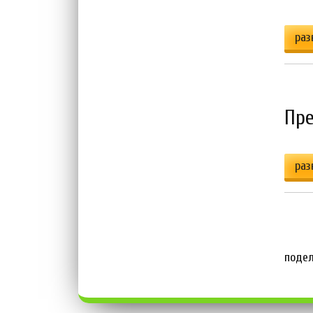
раз
П
раз
подел